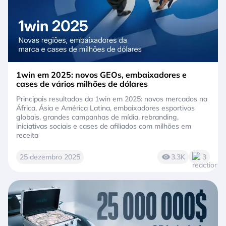
1win em 2025: novos GEOs, embaixadores e
cases de vários milhões de dólares
Principais resultados da 1win em 2025: novos mercados na
África, Ásia e América Latina, embaixadores esportivos
globais, grandes campanhas de mídia, rebranding,
iniciativas sociais e cases de afiliados com milhões em
receita
25 dezembro 2025
3.3K
3