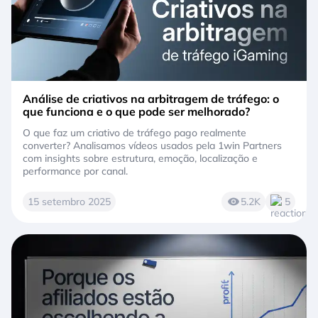
Análise de criativos na arbitragem de tráfego: o
que funciona e o que pode ser melhorado?
O que faz um criativo de tráfego pago realmente
converter? Analisamos vídeos usados pela 1win Partners
com insights sobre estrutura, emoção, localização e
performance por canal.
15 setembro 2025
5.2K
5