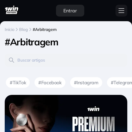
Entrar
Início
Blog
#Arbitragem
#Arbitragem
#TikTok
#Facebook
#Instagram
#Telegra