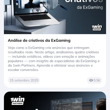
Análise de criativos da ExGaming
Veja como a ExGaming cria anúncios que entregam
resultados reais. Neste artigo, analisamos quatro criativos
— incluindo estáticos, vídeos com emoção e animações
populares — com insights de especialistas da ExGaming e
da 1win Partners. Aprenda a otimizar seus anúncios e
escalar conversões.
15 setembro 2025
5.5K