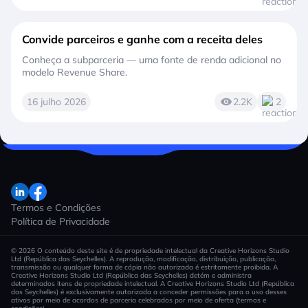
Convide parceiros e ganhe com a receita deles
Conheça a subparceria — uma fonte de renda adicional no
modelo Revenue Share.
16 julho 2026
2.2K
2
Termos e Condições
Política de Privacidade
© 2026 O conteúdo deste site é de propriedade intelectual da Creative Horizons Studio
Ltd (República das Seychelles). A reprodução, modificação, distribuição, publicação,
transmissão ou qualquer forma de cópia não autorizada é estritamente proibida. A
Creative Horizons Studio Ltd (República das Seychelles) detém e administra
determinados itens de propriedade intelectual. A Creative Horizons Studio Ltd (República
das Seychelles) é exclusivamente autorizada a conceder permissões para o uso desses
ativos por meio de acordos de parceria celebrados por meio de oferta (termos e