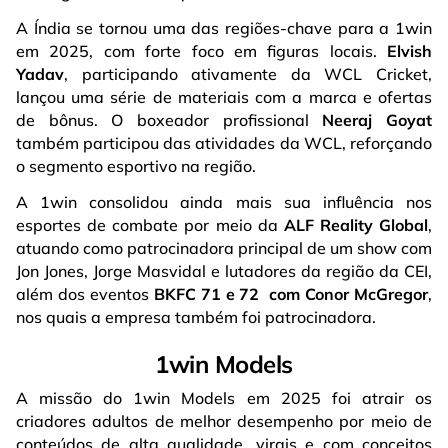
A Índia se tornou uma das regiões-chave para a 1win
em 2025, com forte foco em figuras locais.
Elvish
Yadav
, participando ativamente da WCL Cricket,
lançou uma série de materiais com a marca e ofertas
de bônus. O boxeador profissional
Neeraj Goyat
também participou das atividades da WCL, reforçando
o segmento esportivo na região.
A 1win consolidou ainda mais sua influência nos
esportes de combate por meio da
ALF Reality Global
,
atuando como patrocinadora principal de um show com
Jon Jones, Jorge Masvidal e lutadores da região da CEI,
além dos eventos
BKFC 71 e 72
com Conor McGregor
,
nos quais a empresa também foi patrocinadora.
1win Models
A missão do 1win Models em 2025 foi atrair os
criadores adultos de melhor desempenho por meio de
conteúdos de alta qualidade, virais e com conceitos