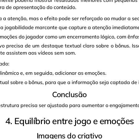
lmente poderia mostrar resultados melhores com pequenas a
ura de apresentação do conteúdo.
a a atenção, mas o efeito pode ser reforçado ao mudar a se
ma jogabilidade marcante que capture a atenção imediatam
emoções do jogador como um encerramento lógico, com ênfase
ivo precisa de um destaque textual claro sobre o bônus. Iss
te assistem aos vídeos sem som.
ado:
 dinâmico e, em seguida, adicionar as emoções.
extual sobre o bônus, para que a informação seja captada de
Conclusão
estrutura precisa ser ajustada para aumentar o engajament
4. Equilíbrio entre jogo e emoções
Imagens do criativo