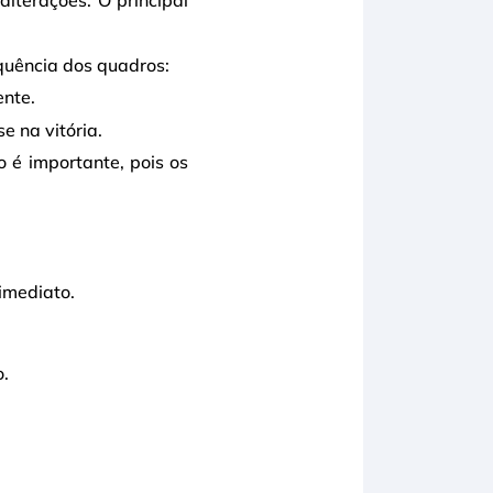
lterações. O principal
quência dos quadros:
ente.
 na vitória.
o é importante, pois os
 imediato.
o.