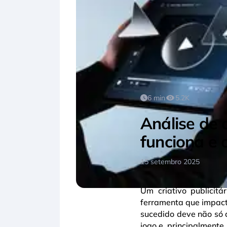
6 min
5.2K
Análise de 
funciona e 
15 setembro 2025
Um criativo publici
ferramenta que impacta
sucedido deve não só 
jogo e, principalmente