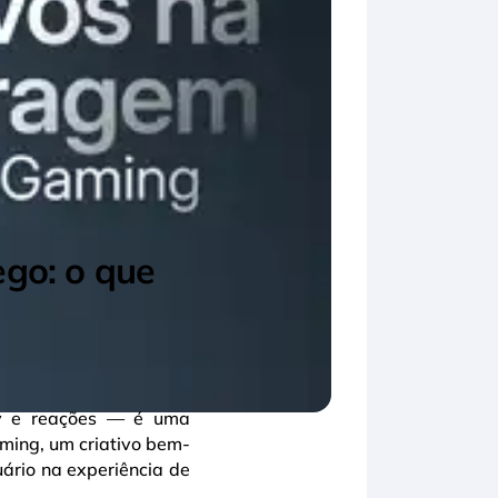
ego: o que
ay e reações — é uma
aming, um criativo bem-
ário na experiência de