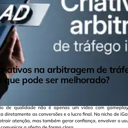
criativos na arbitragem de tráf
o que pode ser melhorado?
tário de qualidade não é apenas um vídeo com gamepl
 diretamente as conversões e o lucro final. No nicho de iG
atrair atenção, mas também gerar confiança, envolver o usu
, comunicar a oferta de forma clara.