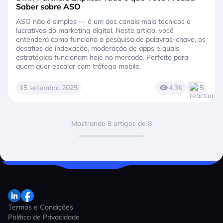
Saber sobre ASO
ASO não é simples — é um dos canais mais técnicos e
lucrativos do marketing digital. Neste artigo, você
entenderá como funciona a pesquisa de palavras-chave, os
desafios de indexação, moderação de apps e quais
estratégias funcionam hoje no mercado. Perfeito para
quem quer escalar com tráfego mobile.
15 setembro 2025
4.3K
5
Mostrando 8 artigos de 8
Termos e Condições
Política de Privacidade