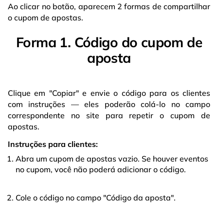
Ao clicar no botão, aparecem 2 formas de compartilhar
o cupom de apostas.
Forma 1. Código do cupom de
aposta
Clique em "Copiar" e envie o código para os clientes
com instruções — eles poderão colá-lo no campo
correspondente no site para repetir o cupom de
apostas.
Instruções para clientes:
Abra um cupom de apostas vazio. Se houver eventos
no cupom, você não poderá adicionar o código.
Cole o código no campo "Código da aposta".