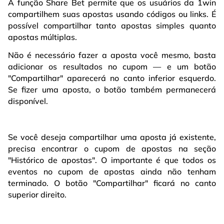
A função Share Bet permite que os usuários da 1win
compartilhem suas apostas usando códigos ou links. É
possível compartilhar tanto apostas simples quanto
apostas múltiplas.
Não é necessário fazer a aposta você mesmo, basta
adicionar os resultados no cupom — e um botão
"Compartilhar" aparecerá no canto inferior esquerdo.
Se fizer uma aposta, o botão também permanecerá
disponível.
Se você deseja compartilhar uma aposta já existente,
precisa encontrar o cupom de apostas na seção
"Histórico de apostas". O importante é que todos os
eventos no cupom de apostas ainda não tenham
terminado. O botão "Compartilhar" ficará no canto
superior direito.