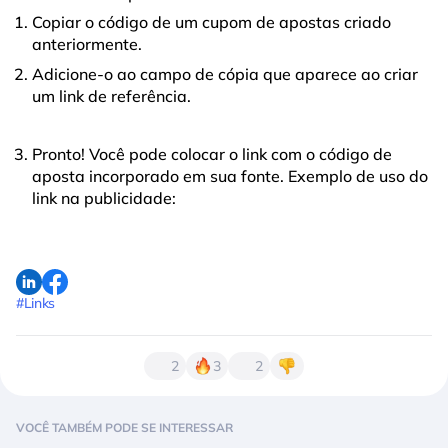
Copiar o código de um cupom de apostas criado
anteriormente.
Adicione-o ao campo de cópia que aparece ao criar
um link de referência.
Pronto! Você pode colocar o link com o código de
aposta incorporado em sua fonte. Exemplo de uso do
link na publicidade:
#Links
2
3
2
VOCÊ TAMBÉM PODE SE INTERESSAR