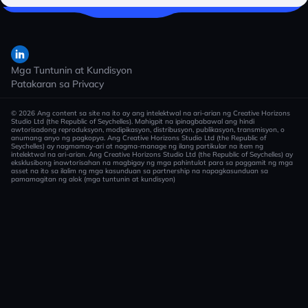
Mga Tuntunin at Kundisyon
Patakaran sa Privacy
© 2026 Ang content sa site na ito ay ang intelektwal na ari-arian ng Creative Horizons
Studio Ltd (the Republic of Seychelles). Mahigpit na ipinagbabawal ang hindi
awtorisadong reproduksyon, modipikasyon, distribusyon, publikasyon, transmisyon, o
anumang anyo ng pagkopya. Ang Creative Horizons Studio Ltd (the Republic of
Seychelles) ay nagmamay-ari at nagma-manage ng ilang partikular na item ng
intelektwal na ari-arian. Ang Creative Horizons Studio Ltd (the Republic of Seychelles) ay
eksklusibong inawtorisahan na magbigay ng mga pahintulot para sa paggamit ng mga
asset na ito sa ilalim ng mga kasunduan sa partnership na napagkasunduan sa
pamamagitan ng alok (mga tuntunin at kundisyon)