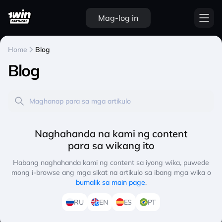
Mag-log in
Home
Blog
Blog
Naghahanda na kami ng content
para sa wikang ito
Habang naghahanda kami ng content sa iyong wika, puwede
mong i-browse ang mga sikat na artikulo sa ibang mga wika o
bumalik sa main page
.
RU
EN
ES
PT