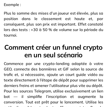
Exemple :
Plus la somme des mises d’un joueur est élevée, plus sa
position dans le classement est haute et, par
conséquent, plus son prix est important. Effet constaté
lors des tests : +30 à 50 % de volume sur la période du
tournoi.
Comment créer un funnel crypto
en un seul scénario
Commence par une crypto-landing adaptée à votre
GEO, connecte des bannières et GIF selon la source de
trafic et, si nécessaire, ajoute un court guide vidéo ou
texte directement à l’étape de dépôt pour supprimer les
derniers freins et amener l’utilisateur plus vite au dépôt.
Pour les sources Telegram, utilise exclusivement un lien
bot — il simplifie l’inscription et augmente la
conversion. Tout est prêt pour le lancement. Utilise les