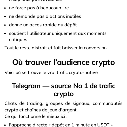
ne force pas à beaucoup lire
ne demande pas d’actions inutiles
donne un accès rapide au dépôt
soutient l’utilisateur uniquement aux moments
critiques
Tout le reste distrait et fait baisser la conversion.
Où trouver l’audience crypto
Voici où se trouve le vrai trafic crypto-native
Telegram — source No 1 de trafic
crypto
Chats de trading, groupes de signaux, communautés
crypto et chaînes de jeux d'argent.
Ce qui fonctionne le mieux ici :
l'approche directe « dépôt en 1 minute en USDT »