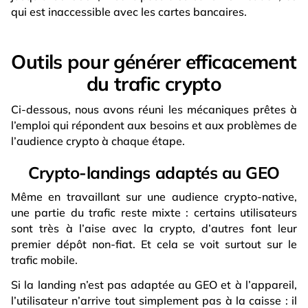
qui est inaccessible avec les cartes bancaires.
Outils pour générer efficacement
du trafic crypto
Ci-dessous, nous avons réuni les mécaniques prêtes à
l’emploi qui répondent aux besoins et aux problèmes de
l’audience crypto à chaque étape.
Crypto-landings adaptés au GEO
Même en travaillant sur une audience crypto-native,
une partie du trafic reste mixte : certains utilisateurs
sont très à l’aise avec la crypto, d’autres font leur
premier dépôt non-fiat. Et cela se voit surtout sur le
trafic mobile.
Si la landing n’est pas adaptée au GEO et à l’appareil,
l’utilisateur n’arrive tout simplement pas à la caisse : il