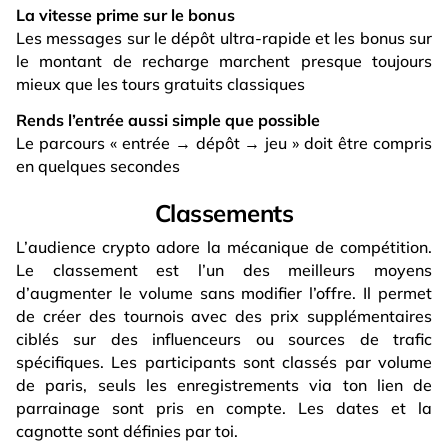
La vitesse prime sur le bonus
Les messages sur le dépôt ultra-rapide et les bonus sur
le montant de recharge marchent presque toujours
mieux que les tours gratuits classiques
Rends l’entrée aussi simple que possible
Le parcours « entrée → dépôt → jeu » doit être compris
en quelques secondes
Classements
L’audience crypto adore la mécanique de compétition.
Le classement est l’un des meilleurs moyens
d’augmenter le volume sans modifier l’offre. Il permet
de créer des tournois avec des prix supplémentaires
ciblés sur des influenceurs ou sources de trafic
spécifiques. Les participants sont classés par volume
de paris, seuls les enregistrements via ton lien de
parrainage sont pris en compte. Les dates et la
cagnotte sont définies par toi.