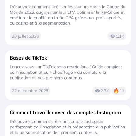
Découvrez comment fidéliser les joueurs après la Coupe du
Monde 2026, augmenter leur LTV, optimiser le RevShare et
améliorer la qualité du trafic CPA grâce aux paris sportifs,
au casino et à la segmentation.
20 juillet 2026
1.1K
Bases de TikTok
Lancez-vous sur TikTok sans restrictions ! Guide complet :
de l'inscription et du « chauffage » du compte à la
publication de vos premiers contenus.
22 décembre 2025
2.3K
11
Comment travailler avec des comptes Instagram
Découvrez comment créer un compte Instagram
performant: de l'inscription et la préparation à la publication
et la personnalisation des premiers contenus.