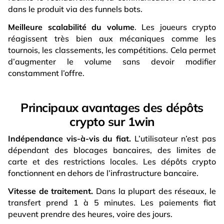
dans le produit via des funnels bots.
Meilleure scalabilité du volume
. Les joueurs crypto
réagissent très bien aux mécaniques comme les
tournois, les classements, les compétitions. Cela permet
d’augmenter le volume sans devoir modifier
constamment l’offre.
Principaux avantages des dépôts
crypto sur 1win
Indépendance vis-à-vis du fiat.
L’utilisateur n’est pas
dépendant des blocages bancaires, des limites de
carte et des restrictions locales. Les dépôts crypto
fonctionnent en dehors de l’infrastructure bancaire.
Vitesse de traitement.
Dans la plupart des réseaux, le
transfert prend 1 à 5 minutes. Les paiements fiat
peuvent prendre des heures, voire des jours.