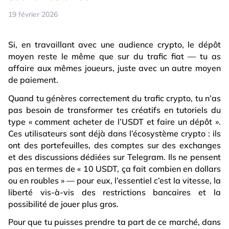
19 février 2026
Si, en travaillant avec une audience crypto, le dépôt
moyen reste le même que sur du trafic fiat — tu as
affaire aux mêmes joueurs, juste avec un autre moyen
de paiement.
Quand tu génères correctement du trafic crypto, tu n’as
pas besoin de transformer tes créatifs en tutoriels du
type « comment acheter de l’USDT et faire un dépôt ».
Ces utilisateurs sont déjà dans l’écosystème crypto : ils
ont des portefeuilles, des comptes sur des exchanges
et des discussions dédiées sur Telegram. Ils ne pensent
pas en termes de « 10 USDT, ça fait combien en dollars
ou en roubles » — pour eux, l’essentiel c’est la vitesse, la
liberté vis-à-vis des restrictions bancaires et la
possibilité de jouer plus gros.
Pour que tu puisses prendre ta part de ce marché, dans