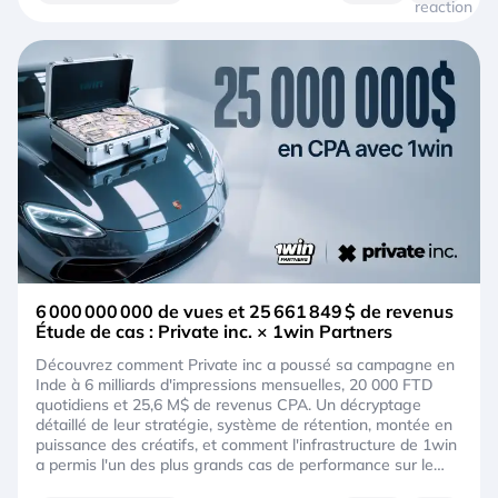
6 000 000 000 de vues et 25 661 849 $ de revenus
Étude de cas : Private inc. × 1win Partners
Découvrez comment Private inc a poussé sa campagne en
Inde à 6 milliards d'impressions mensuelles, 20 000 FTD
quotidiens et 25,6 M$ de revenus CPA. Un décryptage
détaillé de leur stratégie, système de rétention, montée en
puissance des créatifs, et comment l'infrastructure de 1win
a permis l'un des plus grands cas de performance sur le
marché