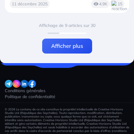
11 décembre 2025
4.9K
15
Affichage de 9 articles sur 30
Afficher plus
Conditions générales
Politique de confidentialité
© 2026 Le contenu de ce site constitue la propriété intellectuelle de Creative Horizons
Studio Ltd (République des Seychelles). Toute reproduction, modification, distribution,
publication, transmission ou copie, sous quelque forme que ce soit, est strictement
interdite sans autorisation. Creative Horizons Studio Ltd (République des Seychelles)
détient et gère certains éléments de propriété intellectuelle. Creative Horizons Studio Ltd
(République des Seychelles) est seule habilitée à accorder des autorisations d’utilisation de
ces actifs dans le cadre d’accords de partenariat conclus par le biais d’offres (conditions