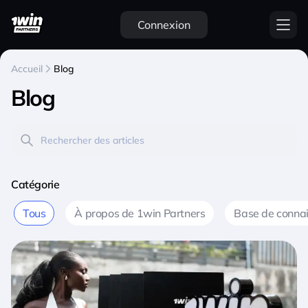
Connexion
Accueil
Blog
Blog
Catégorie
Tous
À propos de 1win Partners
Base de conna