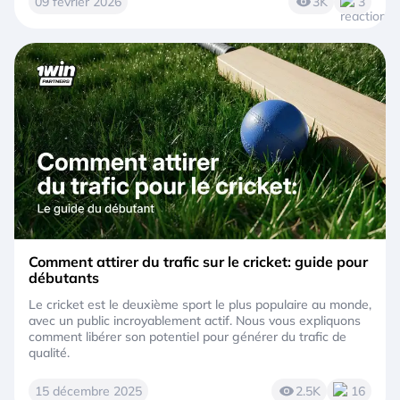
09 février 2026
3K
3
Comment attirer du trafic sur le cricket: guide pour
débutants
Le cricket est le deuxième sport le plus populaire au monde,
avec un public incroyablement actif. Nous vous expliquons
comment libérer son potentiel pour générer du trafic de
qualité.
15 décembre 2025
2.5K
16