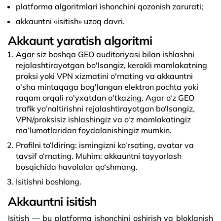
platforma algoritmlari ishonchini qozonish zarurati;
akkauntni «isitish» uzoq davri.
Akkaunt yaratish algoritmi
Agar siz boshqa GEO auditoriyasi bilan ishlashni
rejalashtirayotgan bo'lsangiz, kerakli mamlakatning
proksi yoki VPN xizmatini o'rnating va akkauntni
o'sha mintaqaga bog'langan elektron pochta yoki
raqam orqali ro'yxatdan o'tkazing. Agar o‘z GEO
trafik yo‘naltirishni rejalashtirayotgan bo‘lsangiz,
VPN/proksisiz ishlashingiz va o‘z mamlakatingiz
ma’lumotlaridan foydalanishingiz mumkin.
Profilni to‘ldiring: ismingizni ko‘rsating, avatar va
tavsif o‘rnating. Muhim: akkauntni tayyorlash
bosqichida havolalar qo‘shmang.
Isitishni boshlang.
Akkauntni isitish
Isitish — bu platforma ishonchini oshirish va bloklanish