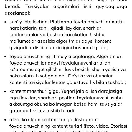
beradi. Tavsiyalar algoritmlari ishi quyidagilarga
asoslanadi:
sun’iy intellektiga. Platforma foydalanuvchilar xatti-
harakatlarini tahlil qiladi: layklar, sharhlar,
saqlanganlar va boshqa harakatlar. Ushbu
maʼlumotlar asosida algoritmlar qaysi kontent
qiziqarli bo‘lishi mumkinligini bashorat qiladi;
foydalanuvchining ijtimoiy aloqalariga. Algoritmlar
foydalanuvchilar qaysi foydalanuvchilar bilan
ko‘proq muloqot qilishini: layk bosish, sharh yozish va
hokazolarni hisobga oladi. Do‘stlar va obunalar
kontenti tavsiyalar lentasiga ustuvorlik bilan tushadi;
kontent mashhurligiga. Yuqori jalb qilish darajasiga
ega (layklar, sharhlar) postlar, foydalanuvchi ushbu
akkauntga obuna bo‘lmagan bo‘lsa ham, tavsiyalar
qatoriga tez-tez tushib turadi;
afzal ko‘rilgan kontent turiga. Instagram
foydalanuvchining kontent turlari (foto, video, Stories)