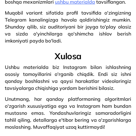
boshqa mexanizmlari
ushbu materialda
tavsiflangan.
Muqobil variant sifatida profil tavsifida o'zingizning
Telegram kanalingizga havola qoldirishingiz mumkin.
Shunday qilib, siz auditoriyani bir joyga to'play olasiz
va sizda o'yinchilarga qo'shimcha ishlov berish
imkoniyati paydo bo'ladi.
Xulosa
Ushbu materialda biz Instagram bilan ishlashning
asosiy tamoyillarini o'rganib chiqdik. Endi siz ishni
qanday boshlashni va qaysi harakatlar videolaringiz
tavsiyalarga chiqishiga yordam berishini bilasiz.
Unutmang, har qanday platformaning algoritmlari
o'zgarish xususiyatiga ega va Instagram ham bundan
mustasno emas. Yondashuvlaringiz samaradorligini
tahlil qiling, detallarga e'tibor bering va o'zgarishlarga
moslashing. Muvaffaqiyat uzoq kuttirmaydi!