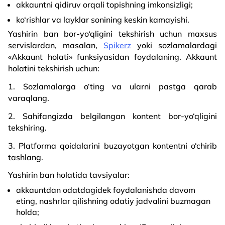
akkauntni qidiruv orqali topishning imkonsizligi;
ko‘rishlar va layklar sonining keskin kamayishi.
Yashirin ban bor-yo‘qligini tekshirish uchun maxsus
servislardan, masalan,
Spikerz
yoki sozlamalardagi
«Akkaunt holati» funksiyasidan foydalaning. Akkaunt
holatini tekshirish uchun:
1. Sozlamalarga o‘ting va ularni pastga qarab
varaqlang.
2. Sahifangizda belgilangan kontent bor-yo‘qligini
tekshiring.
3. Platforma qoidalarini buzayotgan kontentni o‘chirib
tashlang.
Yashirin ban holatida tavsiyalar:
akkauntdan odatdagidek foydalanishda davom
eting, nashrlar qilishning odatiy jadvalini buzmagan
holda;