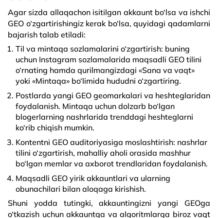
Agar sizda allaqachon isitilgan akkaunt bo‘lsa va ishchi
GEO o‘zgartirishingiz kerak bo‘lsa, quyidagi qadamlarni
bajarish talab etiladi:
Til va mintaqa sozlamalarini o‘zgartirish: buning
uchun Instagram sozlamalarida maqsadli GEO tilini
o‘rnating hamda qurilmangizdagi «Sana va vaqt»
yoki «Mintaqa» bo‘limida hududni o‘zgartiring.
Postlarda yangi GEO geomarkalari va heshteglaridan
foydalanish. Mintaqa uchun dolzarb bo‘lgan
blogerlarning nashrlarida trenddagi heshteglarni
ko‘rib chiqish mumkin.
Kontentni GEO auditoriyasiga moslashtirish: nashrlar
tilini o‘zgartirish, mahalliy aholi orasida mashhur
bo‘lgan memlar va axborot trendlaridan foydalanish.
Maqsadli GEO yirik akkauntlari va ularning
obunachilari bilan aloqaga kirishish.
Shuni yodda tutingki, akkauntingizni yangi GEOga
o‘tkazish uchun akkauntga va algoritmlarga biroz vaqt