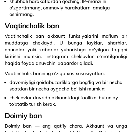
shubhali harakatlardan qoching: IP-manzilni
o'zgartirmang, ommaviy harakatlarni amalga
oshirmang.
Vaqtinchalik ban
Vaqtinchalik ban akkaunt funksiyalarini ma'lum bir
muddatga cheklaydi. U bunga layklar, sharhlar,
obunalar yoki xabarlar yuborishga qo‘yilgan taqiqni
kiritishi mumkin. Instagram cheklovlar o'rnatilganligi
haqida foydalanuvchini xabardor qiladi.
Vaqtinchalik banning o'ziga xos xususiyatlari:
davomiyligi qoidabuzarliklarga bog'liq va bir necha
soatdan bir necha oygacha bo'lishi mumkin;
cheklovlar davrida akkauntdagi faollikni butunlay
to‘xtatib turish kerak.
Doimiy ban
Doimiy ban — eng qat'iy chora. Akkaunt va unga