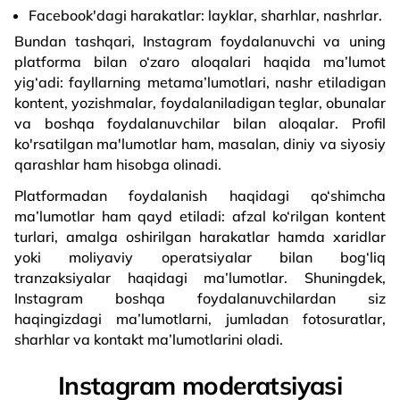
Facebook'dagi harakatlar: layklar, sharhlar, nashrlar.
Bundan tashqari, Instagram foydalanuvchi va uning
platforma bilan o‘zaro aloqalari haqida ma’lumot
yig‘adi: fayllarning metama’lumotlari, nashr etiladigan
kontent, yozishmalar, foydalaniladigan teglar, obunalar
va boshqa foydalanuvchilar bilan aloqalar. Profil
ko'rsatilgan ma'lumotlar ham, masalan, diniy va siyosiy
qarashlar ham hisobga olinadi.
Platformadan foydalanish haqidagi qo‘shimcha
ma’lumotlar ham qayd etiladi: afzal ko‘rilgan kontent
turlari, amalga oshirilgan harakatlar hamda xaridlar
yoki moliyaviy operatsiyalar bilan bog‘liq
tranzaksiyalar haqidagi ma’lumotlar. Shuningdek,
Instagram boshqa foydalanuvchilardan siz
haqingizdagi ma’lumotlarni, jumladan fotosuratlar,
sharhlar va kontakt ma’lumotlarini oladi.
Instagram moderatsiyasi