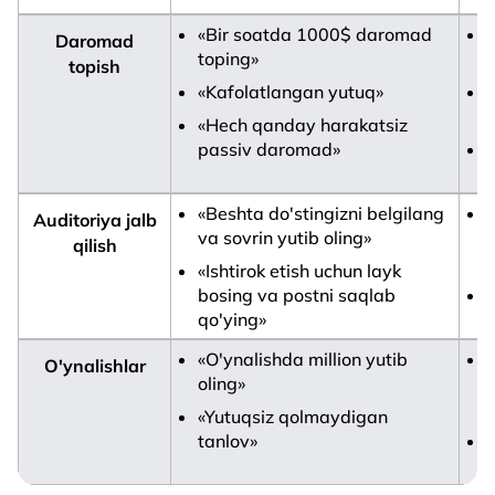
«Bir soatda 1000$ daromad
Daromad
toping»
topish
«Kafolatlangan yutuq»
«
q
«Hech qanday harakatsiz
passiv daromad»
«
k
«Beshta do'stingizni belgilang
«
Auditoriya jalb
va sovrin yutib oling»
d
qilish
u
«Ishtirok etish uchun layk
bosing va postni saqlab
«
qo'ying»
u
«O'ynalishda million yutib
«
O'ynalishlar
oling»
b
«Yutuqsiz qolmaydigan
tanlov»
k