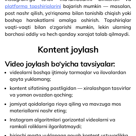
platforma topshiriqlarini
bajarish mumkin — masalan,
post nashr qilish, yo‘riqnoma bilan tanishib chiqish yoki
boshqa harakatlarni amalga oshirish. Topshiriqlar
vaqti-vaqti bilan o‘zgarishi mumkin, lekin ularning
barchasi oddiy va hech qanday xarajat talab qilmaydi.
Kontent joylash
Video joylash bo‘yicha tavsiyalar:
videolarni boshqa ijtimoiy tarmoqlar va ilovalardan
qayta yuklamang;
kontent sifatining pastligidan — xiralashgan tasvirlar
va yomon ovozdan qoching;
jamiyat qoidalariga rioya qiling va mavzuga mos
materiallarni nashr eting;
Instagram algoritmlari gorizontal videolarni va
ramkali roliklarni ilgarilatmaydi;
birinchi marta yuklangan noyob kontent ustuvorlikka