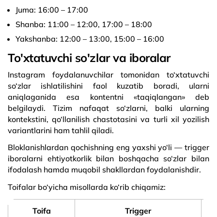
Juma: 16:00 – 17:00
Shanba: 11:00 – 12:00, 17:00 – 18:00
Yakshanba: 12:00 – 13:00, 15:00 – 16:00
To'xtatuvchi so'zlar va iboralar
Instagram foydalanuvchilar tomonidan to‘xtatuvchi
so‘zlar ishlatilishini faol kuzatib boradi, ularni
aniqlaganida esa kontentni «taqiqlangan» deb
belgilaydi. Tizim nafaqat so‘zlarni, balki ularning
kontekstini, qo‘llanilish chastotasini va turli xil yozilish
variantlarini ham tahlil qiladi.
Bloklanishlardan qochishning eng yaxshi yo‘li — trigger
iboralarni ehtiyotkorlik bilan boshqacha so‘zlar bilan
ifodalash hamda muqobil shakllardan foydalanishdir.
Toifalar bo‘yicha misollarda ko‘rib chiqamiz:
Toifa
Trigger