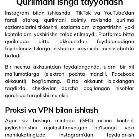
Qurilmani ishga tayyorlash
Instagram bilan ishlashda, TikTok va YouTube’dan
farqli o‘laroq, qurilmani doimiy ravishda qurilma
sozlamalarini tiklashni, sozlamalarni o‘zgartirishni yoki
kontaktlarni yashirishni talab etilmaydi. Platforma bitta
qurilmada bitta akkauntdan foydalanadigan
foydalanuvchilarga nisbatan xayrixoh munosabatda
bo‘ladi.
Bir nechta akkauntdan foydalanganda, ularni bir xil
maʼlumotlarga (elektron pochta manzili, Facebook
akkaunti) bog‘lamang. Bitta akkaunt bloklangan
taqdirda, cheklovlar barcha bog‘langan hisoblar
guruhiga tarqalishi mumkin.
Proksi va VPN bilan ishlash
Agar siz boshqa mintaqa (GEO) uchun kontent
joylashtirishni rejalashtirayotgan bo‘lsangiz yoki
mamlakatingizda Instagram’dan foydalanish