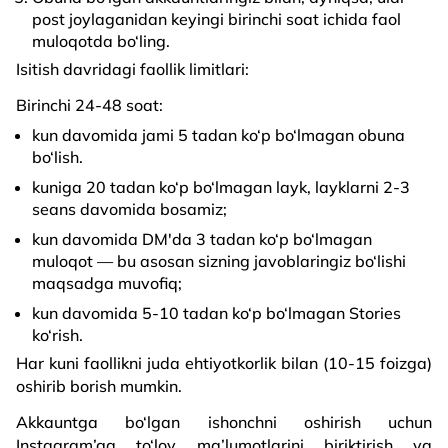
post joylaganidan keyingi birinchi soat ichida faol
muloqotda bo‘ling.
Isitish davridagi faollik limitlari:
Birinchi 24-48 soat:
kun davomida jami 5 tadan ko‘p bo‘lmagan obuna
bo‘lish.
kuniga 20 tadan ko‘p bo‘lmagan layk, layklarni 2-3
seans davomida bosamiz;
kun davomida DM'da 3 tadan ko‘p bo‘lmagan
muloqot — bu asosan sizning javoblaringiz bo‘lishi
maqsadga muvofiq;
kun davomida 5-10 tadan ko‘p bo‘lmagan Stories
ko‘rish.
Har kuni faollikni juda ehtiyotkorlik bilan (10-15 foizga)
oshirib borish mumkin.
Akkauntga bo‘lgan ishonchni oshirish uchun
Instagram’ga to‘lov ma’lumotlarini biriktirish va