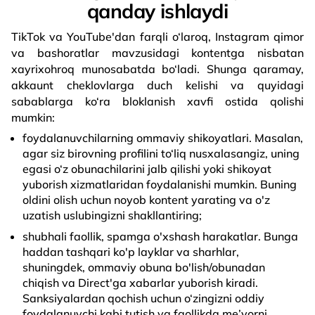
qanday ishlaydi
TikTok va YouTube'dan farqli o‘laroq, Instagram qimor
va bashoratlar mavzusidagi kontentga nisbatan
xayrixohroq munosabatda bo‘ladi. Shunga qaramay,
akkaunt cheklovlarga duch kelishi va quyidagi
sabablarga ko‘ra bloklanish xavfi ostida qolishi
mumkin:
foydalanuvchilarning ommaviy shikoyatlari. Masalan,
agar siz birovning profilini to‘liq nusxalasangiz, uning
egasi o‘z obunachilarini jalb qilishi yoki shikoyat
yuborish xizmatlaridan foydalanishi mumkin. Buning
oldini olish uchun noyob kontent yarating va o'z
uzatish uslubingizni shakllantiring;
shubhali faollik, spamga o'xshash harakatlar. Bunga
haddan tashqari ko'p layklar va sharhlar,
shuningdek, ommaviy obuna bo'lish/obunadan
chiqish va Direct'ga xabarlar yuborish kiradi.
Sanksiyalardan qochish uchun o‘zingizni oddiy
foydalanuvchi kabi tutish va faollikda me’yorni