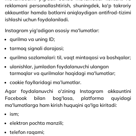
reklamani personallashtirish, shuningdek, ko'p takroriy
akkauntlar hamda botlarni aniqlaydigan antifrod-tizimi
ishlashi uchun foydalaniladi.
Instagram yig'adigan asosiy ma'lumotlar:
qurilma va uning ID;
tarmoq signali darajasi;
qurilma sozlamalari: til, vaqt mintaqasi va boshqalar;
ulanishlar, jumladan foydalanuvchi ulangan
tarmoqlar va qurilmalar haqidagi ma'lumotlar;
cookie fayllaridagi ma’lumotlar.
Agar foydalanuvchi o'zining Instagram akkauntini
Facebook bilan bog'lasa, platforma quyidagi
ma'lumotlarga ham kirish huquqini qo'lga kiritadi:
ism;
elektron pochta manzili;
telefon raqami;