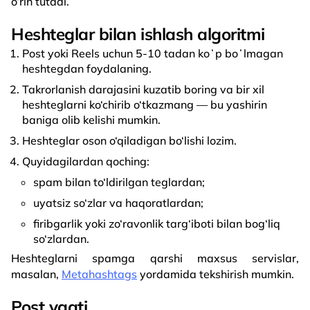
o‘rin tutadi.
Heshteglar bilan ishlash algoritmi
Post yoki Reels uchun 5-10 tadan koʻp boʻlmagan
heshtegdan foydalaning.
Takrorlanish darajasini kuzatib boring va bir xil
heshteglarni ko‘chirib o‘tkazmang — bu yashirin
baniga olib kelishi mumkin.
Heshteglar oson o‘qiladigan bo‘lishi lozim.
Quyidagilardan qoching:
spam bilan to‘ldirilgan teglardan;
uyatsiz so‘zlar va haqoratlardan;
firibgarlik yoki zo‘ravonlik targ‘iboti bilan bog‘liq
so‘zlardan.
Heshteglarni spamga qarshi maxsus servislar,
masalan,
Metahashtags
yordamida tekshirish mumkin.
Post vaqti