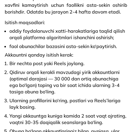
xavfini kamaytirish uchun faollikni asta-sekin oshirib
borishdir. Odatda bu jarayon 2-4 hafta davom etadi.
Isitish maqsadlari:
oddiy foydalanuvchi xatti-harakatlariga taqlid qilish
orqali platforma algoritmlari ishonchini oshirish;
faol obunachilar bazasini asta-sekin ko‘paytirish.
Akkauntni qanday isitish kerak:
Bir nechta post yoki Reels joylang.
Qidiruv orqali kerakli mavzudagi yirik akkauntlarni
(optimal darajasi — 30 000 dan ortiq obunachiga
ega bo‘lgan) toping va bir soat ichida ularning 3-4
tasiga obuna bo‘ling.
Ularning profillarini ko‘ring, postlari va Reels’lariga
layk bosing.
Yangi akkauntga kuniga kamida 2 soat vaqt ajrating,
vaqtni 30-35 daqiqalik seanslarga bo‘ling.
Obuna bo‘lgan akkauntlaringiz bilan, ayniqsa, ular