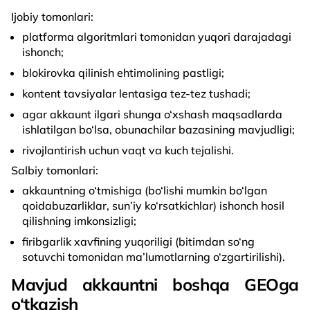
Ijobiy tomonlari:
platforma algoritmlari tomonidan yuqori darajadagi
ishonch;
blokirovka qilinish ehtimolining pastligi;
kontent tavsiyalar lentasiga tez-tez tushadi;
agar akkaunt ilgari shunga o‘xshash maqsadlarda
ishlatilgan bo‘lsa, obunachilar bazasining mavjudligi;
rivojlantirish uchun vaqt va kuch tejalishi.
Salbiy tomonlari:
akkauntning o‘tmishiga (bo‘lishi mumkin bo‘lgan
qoidabuzarliklar, sun’iy ko‘rsatkichlar) ishonch hosil
qilishning imkonsizligi;
firibgarlik xavfining yuqoriligi (bitimdan so‘ng
sotuvchi tomonidan ma’lumotlarning o‘zgartirilishi).
Mavjud akkauntni boshqa GEOga
o‘tkazish