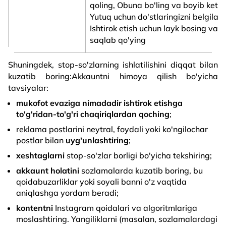
qoling, Obuna bo'ling va boyib ketas
Yutuq uchun do'stlaringizni belgilan
Ishtirok etish uchun layk bosing va p
saqlab qo'ying
Shuningdek, stop-so'zlarning ishlatilishini diqqat bilan
kuzatib boring:Akkauntni himoya qilish bo'yicha
tavsiyalar:
mukofot evaziga nimadadir ishtirok etishga
to'g'ridan-to'g'ri chaqiriqlardan qoching
;
reklama postlarini neytral, foydali yoki ko'ngilochar
postlar bilan
uyg'unlashtiring
;
xeshtaglarni
stop-so'zlar borligi bo'yicha tekshiring;
akkaunt holatini
sozlamalarda kuzatib boring, bu
qoidabuzarliklar yoki soyali banni o'z vaqtida
aniqlashga yordam beradi;
kontentni
Instagram qoidalari va algoritmlariga
moslashtiring. Yangiliklarni (masalan, sozlamalardagi