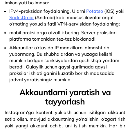
imkoniyati bo‘lmasa:
IPv4-proksidan foydalaning. Ularni
Potatso
(iOS) yoki
SocksDroid
(Android) kabi maxsus ilovalar orqali
o‘rnating yoxud sifatli VPN-servisidan foydalaning;
mobil proksilarga afzallik bering. Server proksilari
platforma tomonidan tez-tez bloklanadi;
Akkauntlar o‘rtasida IP manzillarni almashtirib
yubormang. Bu shubhalardan va yuzaga kelishi
mumkin bo‘lgan sanksiyalardan qochishga yordam
beradi. Qulaylik uchun qaysi qurilmada qaysi
proksilar ishlatilganini kuzatib borish maqsadida
jadval yaratishingiz mumkin.
Akkauntlarni yaratish va
tayyorlash
Instagram'ga kontent yuklash uchun isitilgan akkaunt
sotib olish, mavjud akkauntning yo‘nalishini o‘zgartirish
yoki yangi akkaunt ochib, uni isitish mumkin. Har bir