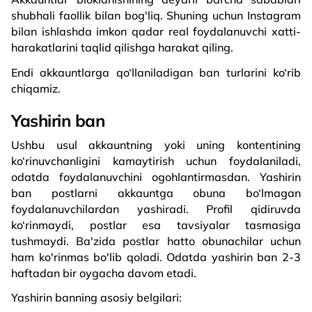
shubhali faollik bilan bog'liq. Shuning uchun Instagram
bilan ishlashda imkon qadar real foydalanuvchi xatti-
harakatlarini taqlid qilishga harakat qiling.
Endi akkauntlarga qo‘llaniladigan ban turlarini ko‘rib
chiqamiz.
Yashirin ban
Ushbu usul akkauntning yoki uning kontentining
ko‘rinuvchanligini kamaytirish uchun foydalaniladi,
odatda foydalanuvchini ogohlantirmasdan. Yashirin
ban postlarni akkauntga obuna bo‘lmagan
foydalanuvchilardan yashiradi. Profil qidiruvda
ko‘rinmaydi, postlar esa tavsiyalar tasmasiga
tushmaydi. Ba'zida postlar hatto obunachilar uchun
ham ko'rinmas bo'lib qoladi. Odatda yashirin ban 2-3
haftadan bir oygacha davom etadi.
Yashirin banning asosiy belgilari: