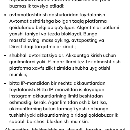
buzmaslik tavsiya etiladi;
avtomatlashtirish dasturlaridan foydalanish.
Avtomatlashtirishga bo‘lgan taqiq platforma
qoidalarida belgilab qo‘yilgan. Algoritmlar botlarni
yaxshi taniydi va tezda bloklaydi. Bunga
massfolloving, masslayking, avtoposting va
Direct'dagi tarqatmalar kiradi;
shubhali avtorizatsiyalar. Akkauntga kirish uchun
qurilmalarni yoki IP-manzillarni tez-tez almashtirish
platforma xavfsizlik tizimida shubha uyg‘otishi
mumkin;
bitta IP-manzildan bir nechta akkauntlardan
foydalanish. Bitta IP-manzildan ishlaydigan
Instagram akkauntlarining limiti beshtadan
oshmasligi kerak. Agar limitdan oshib ketilsa,
akkauntlarning butun tarmog‘i yashirin banga
tushishi yoki akkauntlarning biridagi qoidabuzarlik
sababli barchasi bloklanishi mumkin.
Akkauntlar bloklanishining deyarli barcha sabablari