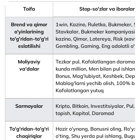
Toifa
Stop-so'zlar va iboralar
Brend va qimor
1win, Kazino, Ruletka, Bukmeker, Slo
o'yinlarining
Stavkalar, Bukmeker kompaniyasi, 
to'g'ridan-to'g'ri
kazino, Qimor, Lotereya, Risk (xavf),
eslatilishi
Gembling, Gaming, Eng adolatli o'yi
Moliyaviy
Tezkor pul, Kafolatlangan daromad, 
va'dalar
kunda million, Men bilan pul ishlang,
Bonus, Mag'lubiyat, Keshbek, Depozi
Mablag'larni yechib olish, 100% bon
Kafolatlangan yutuq
Sarmoyalar
Kripto, Bitkoin, Investitsiyalar, Pul
topish, Kapital, Daromad
To'g'ridan-to'g'ri
Hozir o'ynang, Bonusni oling, Ro'yx
chaqiriqlar
o'ting, Shu yerda pul ishlang, Bugun