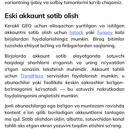
variantning ijobiy va salbiy tomonlarini ko‘rib chiqamiz.
Eski akkaunt sotib olish
Kerakli GEO uchun allaqachon yuritilgan va isitilgan
akkauntni sotib olish uchun
hstock
yoki
funpay
kabi
birjalardan foydalanishingiz mumkin. Biroq bitimlar
tuzishda ehtiyot bo‘ling va firibgarlardan saqlaning.
Birjalarda akkaunt sotib olayotganda sotuvchi
haqidagi sharhlarni o‘rganish va uning ro‘yxatdan
o‘tgan sanasini tekshirish muhimdir. Akkaunt tahlili
uchun
TrendHero
servisidan foydalanish mumkin, u
obunachilar yoki faollikda keskin sakrashlar bo‘lgan-
bo‘lmaganini ko‘rsatadi — bu sotuvchi nakrutkadan
foydalanganini anglatishi mumkin.
Jonli obunachilarga ega bo‘lgan va muntazam ravishda
kontent eʼlon qilib boriladigan akkauntlarni tanlagan
maʼqul. Sotib olishdan oldin, albatta, sotuvchidan kanal
tahlili aks etgan ekran yozuvini taqdim etishini so‘rang.