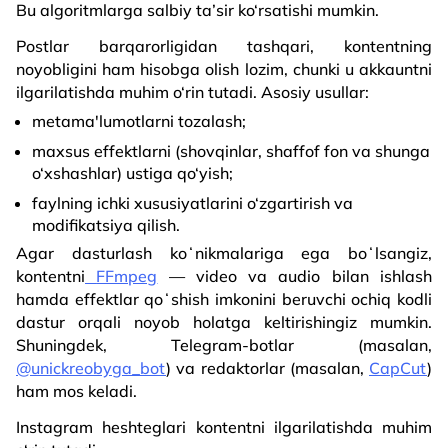
Bu algoritmlarga salbiy ta’sir ko‘rsatishi mumkin.
Postlar barqarorligidan tashqari, kontentning
noyobligini ham hisobga olish lozim, chunki u akkauntni
ilgarilatishda muhim o‘rin tutadi. Asosiy usullar:
metama'lumotlarni tozalash;
maxsus effektlarni (shovqinlar, shaffof fon va shunga
o‘xshashlar) ustiga qo‘yish;
faylning ichki xususiyatlarini o‘zgartirish va
modifikatsiya qilish.
Agar dasturlash koʻnikmalariga ega boʻlsangiz,
kontentni
FFmpeg
— video va audio bilan ishlash
hamda effektlar qoʻshish imkonini beruvchi ochiq kodli
dastur orqali noyob holatga keltirishingiz mumkin.
Shuningdek, Telegram-botlar (masalan,
@unickreobyga_bot
) va redaktorlar (masalan,
CapCut
)
ham mos keladi.
Instagram heshteglari kontentni ilgarilatishda muhim