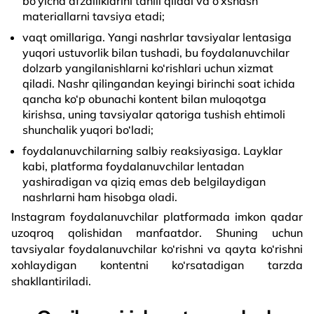
bo‘yicha afzalliklarini tahlil qiladi va o‘xshash
materiallarni tavsiya etadi;
vaqt omillariga. Yangi nashrlar tavsiyalar lentasiga
yuqori ustuvorlik bilan tushadi, bu foydalanuvchilar
dolzarb yangilanishlarni ko‘rishlari uchun xizmat
qiladi. Nashr qilingandan keyingi birinchi soat ichida
qancha ko‘p obunachi kontent bilan muloqotga
kirishsa, uning tavsiyalar qatoriga tushish ehtimoli
shunchalik yuqori bo‘ladi;
foydalanuvchilarning salbiy reaksiyasiga. Layklar
kabi, platforma foydalanuvchilar lentadan
yashiradigan va qiziq emas deb belgilaydigan
nashrlarni ham hisobga oladi.
Instagram foydalanuvchilar platformada imkon qadar
uzoqroq qolishidan manfaatdor. Shuning uchun
tavsiyalar foydalanuvchilar ko‘rishni va qayta ko‘rishni
xohlaydigan kontentni ko‘rsatadigan tarzda
shakllantiriladi.