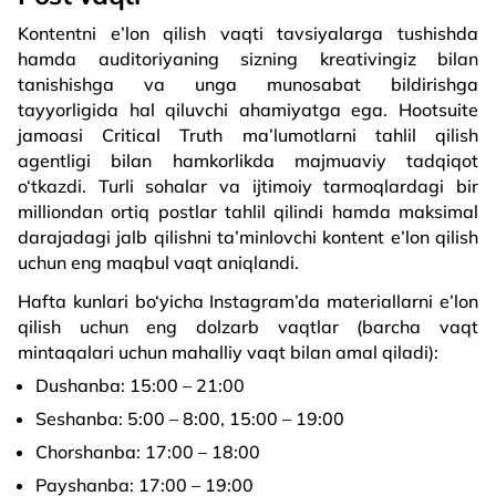
Kontentni e’lon qilish vaqti tavsiyalarga tushishda
hamda auditoriyaning sizning kreativingiz bilan
tanishishga va unga munosabat bildirishga
tayyorligida hal qiluvchi ahamiyatga ega. Hootsuite
jamoasi Critical Truth ma’lumotlarni tahlil qilish
agentligi bilan hamkorlikda majmuaviy tadqiqot
o‘tkazdi. Turli sohalar va ijtimoiy tarmoqlardagi bir
milliondan ortiq postlar tahlil qilindi hamda maksimal
darajadagi jalb qilishni ta’minlovchi kontent e’lon qilish
uchun eng maqbul vaqt aniqlandi.
Hafta kunlari bo‘yicha Instagram’da materiallarni e’lon
qilish uchun eng dolzarb vaqtlar (barcha vaqt
mintaqalari uchun mahalliy vaqt bilan amal qiladi):
Dushanba: 15:00 – 21:00
Seshanba: 5:00 – 8:00, 15:00 – 19:00
Chorshanba: 17:00 – 18:00
Payshanba: 17:00 – 19:00