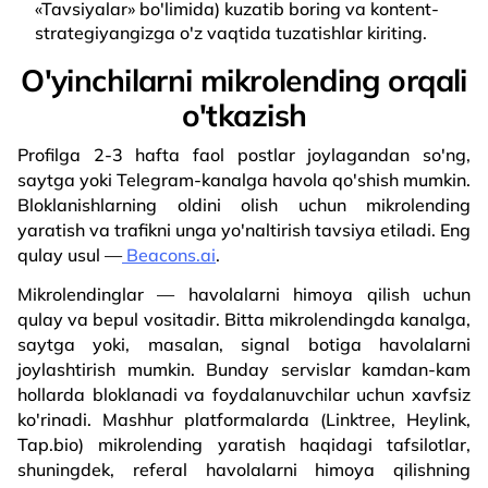
«Tavsiyalar» bo'limida) kuzatib boring va kontent-
strategiyangizga o'z vaqtida tuzatishlar kiriting.
O'yinchilarni mikrolending orqali
o'tkazish
Profilga 2-3 hafta faol postlar joylagandan so'ng,
saytga yoki Telegram-kanalga havola qo'shish mumkin.
Bloklanishlarning oldini olish uchun mikrolending
yaratish va trafikni unga yo'naltirish tavsiya etiladi. Eng
qulay usul —
Beacons.ai
.
Mikrolendinglar — havolalarni himoya qilish uchun
qulay va bepul vositadir. Bitta mikrolendingda kanalga,
saytga yoki, masalan, signal botiga havolalarni
joylashtirish mumkin. Bunday servislar kamdan-kam
hollarda bloklanadi va foydalanuvchilar uchun xavfsiz
ko'rinadi. Mashhur platformalarda (Linktree, Heylink,
Tap.bio) mikrolending yaratish haqidagi tafsilotlar,
shuningdek, referal havolalarni himoya qilishning