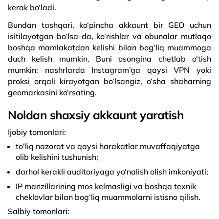
kerak bo‘ladi.
Bundan tashqari, ko‘pincha akkaunt bir GEO uchun
isitilayotgan bo‘lsa-da, ko‘rishlar va obunalar mutlaqo
boshqa mamlakatdan kelishi bilan bog‘liq muammoga
duch kelish mumkin. Buni osongina chetlab o‘tish
mumkin: nashrlarda Instagram’ga qaysi VPN yoki
proksi orqali kirayotgan bo‘lsangiz, o‘sha shaharning
geomarkasini ko‘rsating.
Noldan shaxsiy akkaunt yaratish
Ijobiy tomonlari:
to'liq nazorat va qaysi harakatlar muvaffaqiyatga
olib kelishini tushunish;
darhol kerakli auditoriyaga yo‘nalish olish imkoniyati;
IP manzillarining mos kelmasligi va boshqa texnik
cheklovlar bilan bog‘liq muammolarni istisno qilish.
Salbiy tomonlari: