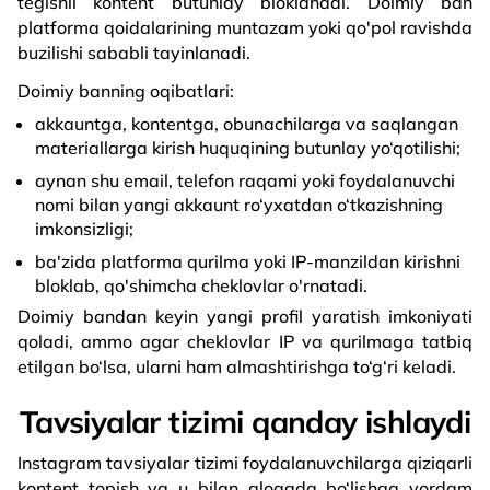
tegishli kontent butunlay bloklanadi. Doimiy ban
platforma qoidalarining muntazam yoki qo'pol ravishda
buzilishi sababli tayinlanadi.
Doimiy banning oqibatlari:
akkauntga, kontentga, obunachilarga va saqlangan
materiallarga kirish huquqining butunlay yo‘qotilishi;
aynan shu email, telefon raqami yoki foydalanuvchi
nomi bilan yangi akkaunt ro‘yxatdan o‘tkazishning
imkonsizligi;
ba'zida platforma qurilma yoki IP-manzildan kirishni
bloklab, qo'shimcha cheklovlar o'rnatadi.
Doimiy bandan keyin yangi profil yaratish imkoniyati
qoladi, ammo agar cheklovlar IP va qurilmaga tatbiq
etilgan bo‘lsa, ularni ham almashtirishga to‘g‘ri keladi.
Tavsiyalar tizimi qanday ishlaydi
Instagram tavsiyalar tizimi foydalanuvchilarga qiziqarli
kontent topish va u bilan aloqada bo‘lishga yordam