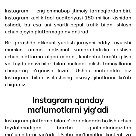
Instagram — eng ommabop ijtimoiy tarmoqlardan biri.
Instagram kunlik faol auditoriyasi 180 million kishidan
oshadi, bu esa uni shartli-bepul trafik bilan ishlash
uchun ajoyib platformaga aylantiradi.
Bir qarashda akkaunt yuritish jarayoni oddiy tuyulishi
mumkin, ammo maksimal samaradorlikka erishish
uchun platforma algoritmlarini, kontentni targ‘ib qilish
va foydalanuvchilar bilan muloqot qilish tamoyillarini
chuqurroq o‘rganish lozim. Ushbu materialda biz
Instagram bilan ishlashning asosiy jihatlarini ko'rib
chiqamiz.
Instagram qanday
ma'lumotlarni yig'adi
Instagram platforma bilan o‘zaro aloqada bo‘lish uchun
foydalanadigan barcha qurilmalaringizdan
ma’lumotlarni yig‘adi. Ushbu ma'lumotlar kontent va