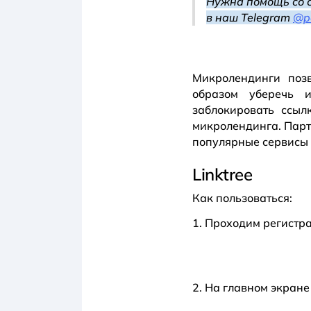
Нужна помощь со 
в наш Telegram
@p
Микролендинги поз
образом уберечь 
заблокировать ссы
микролендинга. Парт
популярные сервисы
Linktree
Как пользоваться:
1. Проходим регистр
2. На главном экране 