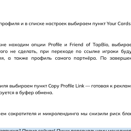
рофиля и в списке настроек выбираем пункт Your Cards
не находим опции Profile и Friend of TapBio, выбир
того не сделать, при переходе по ссылке игроки бу
ия, а также профиль самого партнёра. По заверше
иля выбираем пункт Copy Profile Link — готовая к рекла
руется в буфер обмена.
ием сократителя и микролендинга мы снизили риск бл
запуска? Прямо сейчас! Пиши персональному менеджер