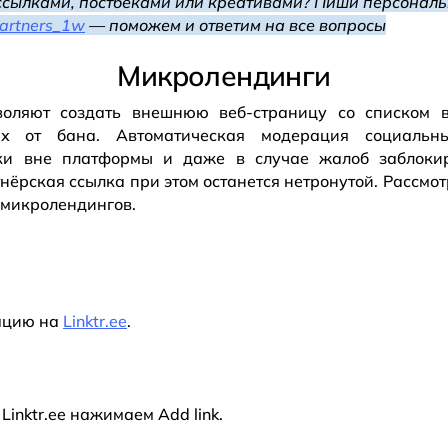
ссылками, постбеками или креативами? Пиши персонал
artners_1w
— поможем и ответим на все вопросы
Микролендинги
воляют создать внешнюю веб-страницу со списком в
их от бана. Автоматическая модерация социальн
лки вне платформы и даже в случае жалоб заблокир
нёрская ссылка при этом останется нетронутой. Рассмо
 микролендингов.
ацию на
Linktr.ee
.
Linktr.ee нажимаем Add link.