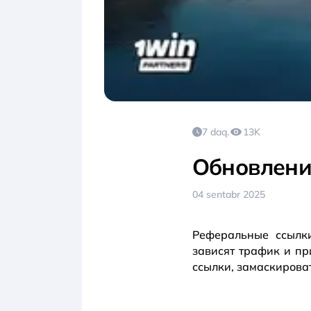
7 daq.
13K
Обновлени
04 sentabr 2025
Реферальные ссылк
зависят трафик и пр
ссылки, замаскирова