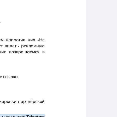
.
аем напротив них «Не
дут видеть рекламную
нии возвращаемся в
ме ссылка
окировки партнёрской
у или в наш Telegram