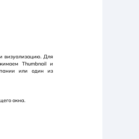
 и визуализацию. Для
жимаем Thumbnail и
мпании или один из
щего окна.