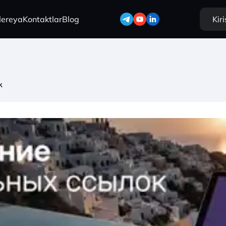
lereya
Kontaktlar
Blog
Kir
к