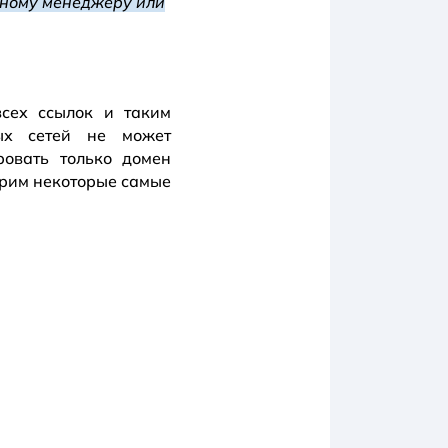
ьному менеджеру или
сех ссылок и таким
ых сетей не может
овать только домен
трим некоторые самые