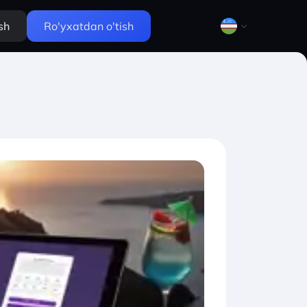
ish
Ro'yxatdan o'tish