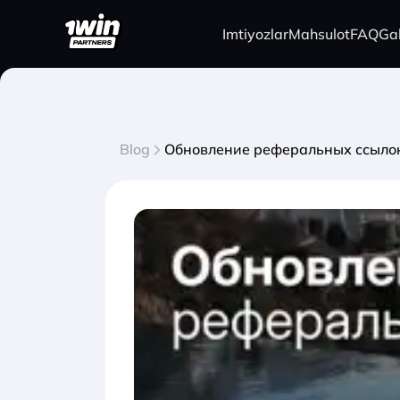
Imtiyozlar
Mahsulot
FAQ
Ga
Blog
Обновление реферальных ссыло